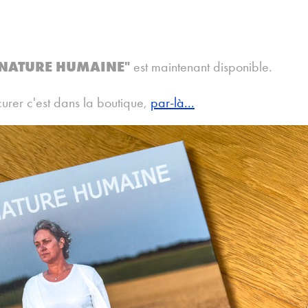
 NATURE HUMAINE"
est maintenant disponible.
curer c'est dans la boutique,
par-là...