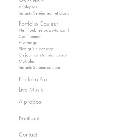
Service Public
Analepses
Instants Sereins noir et blanc
Portfolio Couleur
Ne m'oublies pas, Maman !
Confinement
Hivernage
Rien qu'un passage
Un jour sans toi mon coeur
Multiples
Instants Sereins couleur
Portfolio Pro
Live Music
A propos
Boutique
Contact